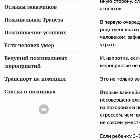
иную сторону, с
Отзывы заказчиков
аспектов.
Поминальная Трапеза
В первую очеред
родственника из
Поминовение усопших
человеком, зафи
Если человек умер
утраты.
Ведущий поминальных
И, напротив, есл
мероприятий
мероприятие не 
Транспорт на поминки
Это не только в
Статьи о поминках
Вторым важнейши
несовершеннолет
на похоронах и 
стрессом, чем п
не совсем уместн
Если ребенку 3–