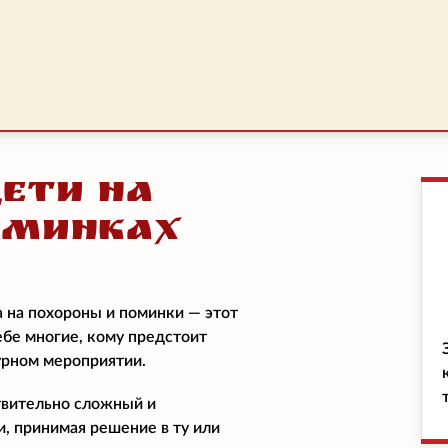
Дети на
оминках
а на похороны и поминки — этот
ебе многие, кому предстоит
урном мероприятии.
твительно сложный и
и, принимая решение в ту или