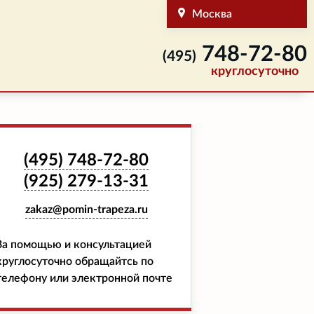
Москва
748-72-80
(495)
круглосуточно
(495)
748-72-80
(925)
279-13-31
zakaz@pomin-trapeza.ru
За помощью и консультацией
круглосуточно обращайтсь по
телефону или электронной почте