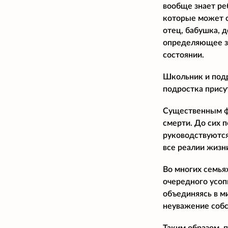
вообще знает реб
которые может с
отец, бабушка, д
определяющее зн
состоянии.
Школьник и подр
подростка прису
Существенным фа
смерти. До сих 
руководствуются
все реалии жизн
Во многих семья
очередного усоп
объединяясь в м
неуважение собс