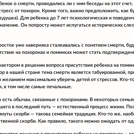
енок о смерти, проводились ли с ним беседы на этот счет, 
тресс от похорон. Кроме того, важно предположить, как б
едушка). Для ребенка до 7 лет психологическая и поведенч
ачение. Он попросту может испугаться истерических слез 
осток уже наверняка сталкивались с понятием смерти, буд
тствие на похоронах и поминках может стать подтверждени
ктором в решении вопроса присутствия ребенка на помин
пор в нашей стране тема смерти является табуированной, п
 желанием максимально уберечь детей от стрессов. Кто-то
и, в том числе самые печальные.
х есть обычаи, связанные с похоронами. В некоторых семь
шего в последний путь — естественный процесс жизни. Поэ
инуты скорби — такова семейная традиция. Кто-то же, наоб
твенной скорби. Как правило, такого можно ожидать от о