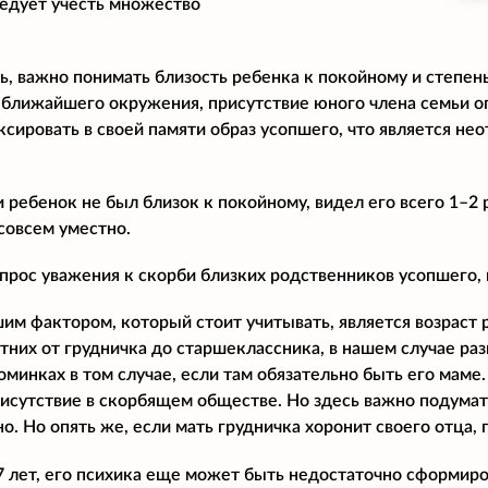
ледует учесть множество
ь, важно понимать близость ребенка к покойному и степень
 ближайшего окружения, присутствие юного члена семьи о
ксировать в своей памяти образ усопшего, что является н
и ребенок не был близок к покойному, видел его всего 1–2 
совсем уместно.
опрос уважения к скорби близких родственников усопшего,
м фактором, который стоит учитывать, является возраст 
них от грудничка до старшеклассника, в нашем случае раз
поминках в том случае, если там обязательно быть его мам
рисутствие в скорбящем обществе. Но здесь важно подумат
о. Но опять же, если мать грудничка хоронит своего отца,
7 лет, его психика еще может быть недостаточно сформиро