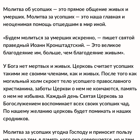
Молитва об усопших — это прямое общение живых и
умерших. Молитва за усопших — это наша главная и
неоценимая помощь отшедшим в мир иной.
«Будем молиться за умерших искренно, — пишет святой
праведный Иоанн Кронштадтский. — Это великое
благодеяние им, больше, чем благодеяние живым».
У Бога нет мертвых и живых. Церковь считает усопших
такими же своими членами, как и живых. После того как
могильный холм скроет тело усопшего православного
христианина, заботы Церкви о нем не кончаются, память
о нем не избывна. Каждый день Святая Церковь за
Богослужением воспоминает всех своих усопших чад.
По нашему желанию церковь будет поминать и наших
сродников.
Молитва за усопших угодна Господу и приносит пользу
не только тем, в память кого она совершается, но и тем,