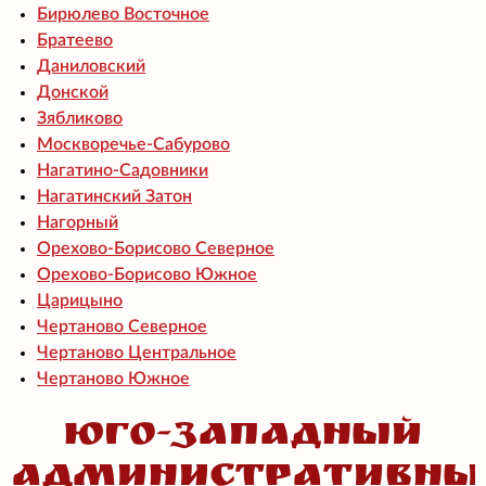
Бирюлево Восточное
Братеево
Даниловский
Донской
Зябликово
Москворечье-Сабурово
Нагатино-Садовники
Нагатинский Затон
Нагорный
Орехово-Борисово Северное
Орехово-Борисово Южное
Царицыно
Чертаново Северное
Чертаново Центральное
Чертаново Южное
Юго-Западный
административны