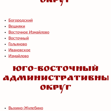
округ
Богородский
Вешняки
Восточное Измайлово
Восточный
Гольяново
Ивановское
Измайлово
Юго-Восточный
административны
округ
Выхино-Жулебино