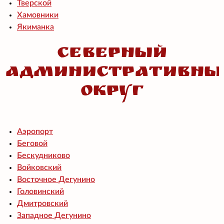
Тверской
Хамовники
Якиманка
Северный
административны
округ
Аэропорт
Беговой
Бескудниково
Войковский
Восточное Дегунино
Головинский
Дмитровский
Западное Дегунино