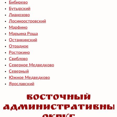
Бибирево
Бутырский
Лианозово
Лосиноостровский
Марфино
Марьина Роща
Останкинский
Отрадное
Ростокино
Свиблово
Северное Медведково
Северный
Южное Медведково
Ярославский
Восточный
административны