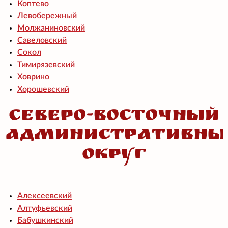
Коптево
Левобережный
Молжаниновский
Савеловский
Сокол
Тимирязевский
Ховрино
Хорошевский
Северо-Восточный
административны
округ
Алексеевский
Алтуфьевский
Бабушкинский