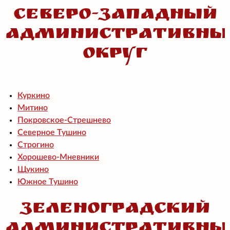
Северо-Западный
административны
округ
Куркино
Митино
Покровское-Стрешнево
Северное Тушино
Строгино
Хорошево-Мневники
Щукино
Южное Тушино
Зеленоградский
административны