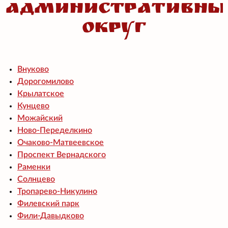
административны
округ
Внуково
Дорогомилово
Крылатское
Кунцево
Можайский
Ново-Переделкино
Очаково-Матвеевское
Проспект Вернадского
Раменки
Солнцево
Тропарево-Никулино
Филевский парк
Фили-Давыдково