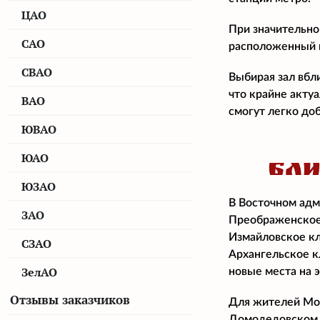
ЦАО
При значительно
САО
расположенный н
СВАО
Выбирая зал вбл
что крайне акту
ВАО
смогут легко доб
ЮВАО
ЮАО
БЛ
ЮЗАО
В Восточном адм
ЗАО
Преображенское
Измайловское кл
СЗАО
Архангельское к
ЗелАО
новые места на 
Отзывы заказчиков
Для жителей Мос
Домодедовском 