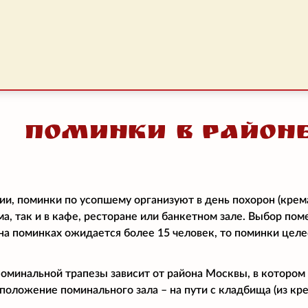
Поминки в район
ии, поминки по усопшему организуют в день похорон (крем
ма, так и в кафе, ресторане или банкетном зале. Выбор по
и на поминках ожидается более 15 человек, то поминки цел
поминальной трапезы зависит от района Москвы, в котором
положение поминального зала – на пути с кладбища (из кре