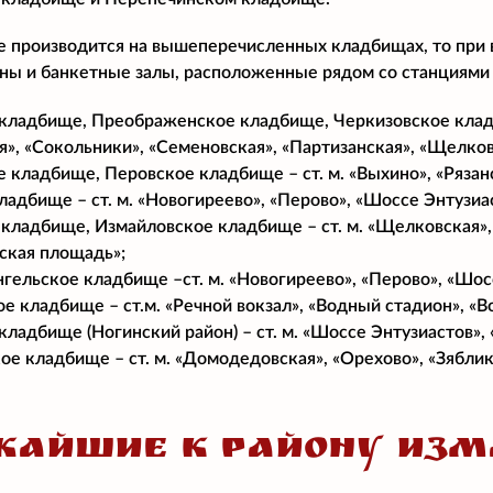
е производится на вышеперечисленных кладбищах, то при
аны и банкетные залы, расположенные рядом со станциями
кладбище, Преображенское кладбище, Черкизовское клад
я», «Сокольники», «Семеновская», «Партизанская», «Щелков
 кладбище, Перовское кладбище – ст. м. «Выхино», «Рязанс
ладбище – ст. м. «Новогиреево», «Перово», «Шоссе Энтузиа
 кладбище, Измайловское кладбище – ст. м. «Щелковская»,
ская площадь»;
гельское кладбище –ст. м. «Новогиреево», «Перово», «Шосс
е кладбище – ст.м. «Речной вокзал», «Водный стадион», «В
кладбище (Ногинский район) – ст. м. «Шоссе Энтузиастов»,
е кладбище – ст. м. «Домодедовская», «Орехово», «Зяблик
ЖАЙШИЕ К РАЙОНУ ИЗМ