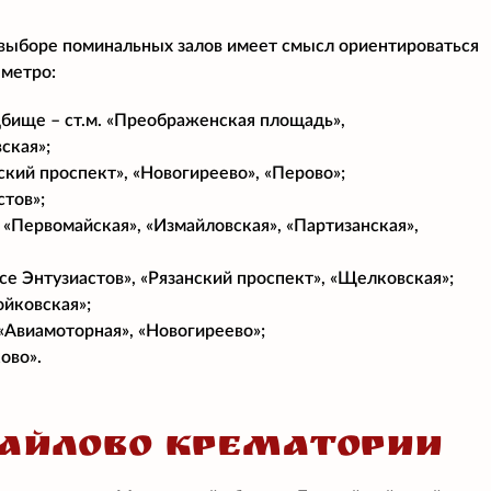
 выборе поминальных залов имеет смысл ориентироваться
 метро:
бище – ст.м. «Преображенская площадь»,
ская»;
кий проспект», «Новогиреево», «Перово»;
стов»;
 «Первомайская», «Измайловская», «Партизанская»,
е Энтузиастов», «Рязанский проспект», «Щелковская»;
ойковская»;
 «Авиамоторная», «Новогиреево»;
ово».
АЙЛОВО КРЕМАТОРИИ