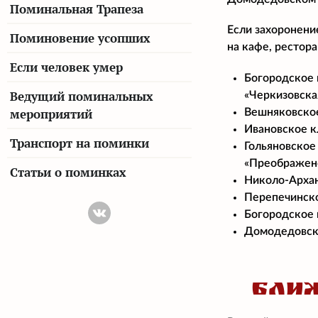
Поминальная Трапеза
Если захоронени
Поминовение усопших
на кафе, рестор
Если человек умер
Богородское 
Ведущий поминальных
«Черкизовска
мероприятий
Вешняковское
Ивановское к
Транспорт на поминки
Гольяновское
«Преображен
Статьи о поминках
Николо-Архан
Перепечинско
Богородское 
Домодедовско
БЛИ