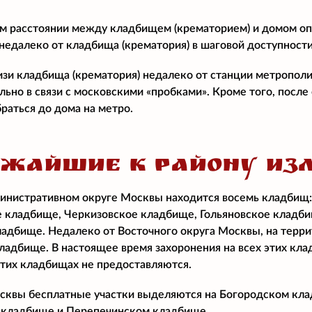
м расстоянии между кладбищем (крематорием) и домом о
едалеко от кладбища (крематория) в шаговой доступност
изи кладбища (крематория) недалеко от станции метропол
ально в связи с московскими «пробками». Кроме того, посл
раться до дома на метро.
ИЖАЙШИЕ К РАЙОНУ ИЗ
инистративном округе Москвы находится восемь кладбищ
 кладбище, Черкизовское кладбище, Гольяновское кладби
адбище. Недалеко от Восточного округа Москвы, на терр
ладбище. В настоящее время захоронения на всех этих кл
этих кладбищах не предоставляются.
квы бесплатные участки выделяются на Богородском клад
кладбище и Перепечинском кладбище.