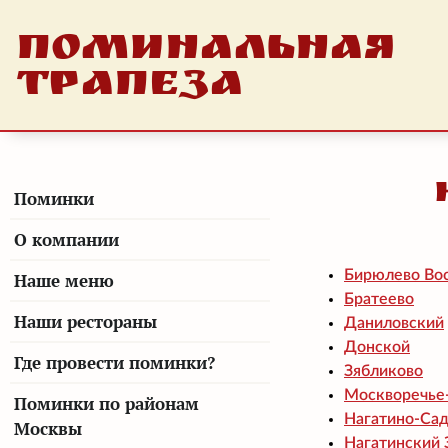
ПОМИНАЛЬНАЯ
ТРАПЕЗА
Поминки
О компании
Бирюлево Во
Наше меню
Братеево
Наши рестораны
Даниловский
Донской
Где провести поминки?
Зябликово
Москворечье
Поминки по районам
Нагатино-Са
Москвы
Нагатинский 