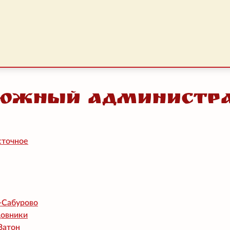
Южный администра
сточное
-Сабурово
довники
Затон