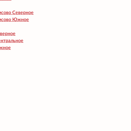
исово Северное
исово Южное
еверное
ентральное
жное