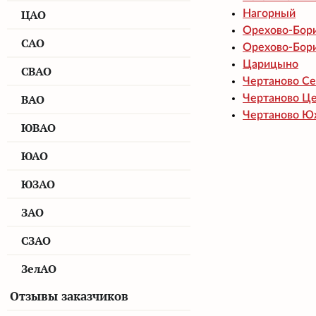
ЦАО
Нагорный
Орехово-Бор
САО
Орехово-Бор
Царицыно
СВАО
Чертаново С
ВАО
Чертаново Ц
Чертаново Ю
ЮВАО
ЮАО
ЮЗАО
ЗАО
СЗАО
ЗелАО
Отзывы заказчиков