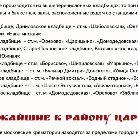
е производится на вышеперечисленных кладбищах, то при
аны и банкетные залы, расположенные рядом со станциями
бище, Даниловское кладбище – ст.м. «Шаболовская», «Октя
», «Нагатинская»;
ладбище – ст.м. «Орехово», «Царицыно», «Домодедовская»
ладбище, Старо-Покровское кладбище, Котляковское кладб
«Южная»;
кладбище – ст.м. «Борисово», «Шипиловская», «Марьино», «
ладбище — ст. м. «Бульвар Дмитрия Донского», «Улица Ско
е кладбище – ст.м. «Речной вокзал», «Водный стадион», «В
кладбище – ст. м. «Шоссе Энтузиастов», «Авиамоторная», «
е кладбище – ст. м. «Домодедовская», «Орехово», «Зяблик
ЖАЙШИЕ К РАЙОНУ ЦА
 московские крематории находятся за пределами города 