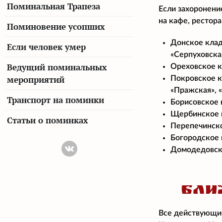
Поминальная Трапеза
Если захоронени
на кафе, рестор
Поминовение усопших
Донское клад
Если человек умер
«Серпуховская
Ведущий поминальных
Ореховское к
мероприятий
Покровское к
«Пражская», 
Транспорт на поминки
Борисовское 
Щербинское к
Статьи о поминках
Перепечинско
Богородское 
Домодедовско
БЛИ
Все действующие