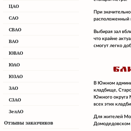
ЦАО
При значительно
САО
расположенный н
СВАО
Выбирая зал вбл
что крайне акту
ВАО
смогут легко доб
ЮВАО
ЮАО
БЛ
ЮЗАО
В Южном админи
ЗАО
кладбище, Старо
Южного округа М
СЗАО
всех этих кладб
ЗелАО
Для жителей Мос
Отзывы заказчиков
Домодедовском 