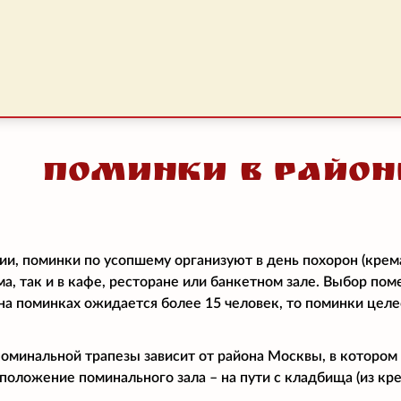
Поминки в район
ии, поминки по усопшему организуют в день похорон (крем
ма, так и в кафе, ресторане или банкетном зале. Выбор по
и на поминках ожидается более 15 человек, то поминки цел
поминальной трапезы зависит от района Москвы, в котором
положение поминального зала – на пути с кладбища (из кре