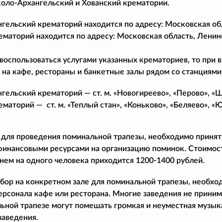
оло-Архангельский и Хованский крематории.
гельский крематорий находится по адресу: Московская обл
ематорий находится по адресу: Московская область, Ленинс
воспользоваться услугами указанных крематориев, то при
 на кафе, рестораны и банкетные залы рядом со станциями
гельский крематорий — ст. м. «Новогиреево», «Перово», «Ш
маторий — ст. м. «Теплый стан», «Коньково», «Беляево», «
 для проведения поминальной трапезы, необходимо принят
финансовыми ресурсами на организацию поминок. Стоимост
днем на одного человека приходится 1200-1400 рублей.
бор на конкретном зале для поминальной трапезы, необхо
ерсонала кафе или ресторана. Многие заведения не прини
ьной трапезе могут помешать громкая и неуместная музыка
заведения.