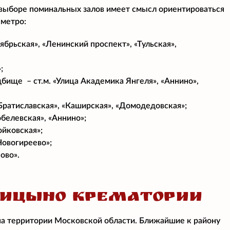
 выборе поминальных залов имеет смысл ориентироваться
 метро:
брьская», «Ленинский проспект», «Тульская»,
;
ище – ст.м. «Улица Академика Янгеля», «Аннино»,
Братиславская», «Каширская», «Домодедовская»;
белевская», «Аннино»;
ойковская»;
Новогиреево»;
ово».
РИЦЫНО КРЕМАТОРИИ
на территории Московской области. Ближайшие к району