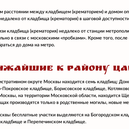
м расстоянии между кладбищем (крематорием) и домом о
едалеко от кладбища (крематория) в шаговой доступност
изи кладбища (крематория) недалеко от станции метропол
ально в связи с московскими «пробками». Кроме того, посл
раться до дома на метро.
ИЖАЙШИЕ К РАЙОНУ Ц
стративном округе Москвы находится семь кладбищ: Дон
-Покровское кладбище, Борисовское кладбище, Котляков
осквы, на территории Московской области, находится Ще
ищах производятся только в родственные могилы, новые ме
квы бесплатные участки выделяются на Богородском клад
кладбище и Перепечинском кладбище.