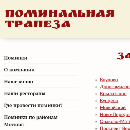
ПОМИНАЛЬНАЯ
ТРАПЕЗА
З
Поминки
О компании
Внуково
Наше меню
Дорогомилов
Наши рестораны
Крылатское
Кунцево
Где провести поминки?
Можайский
Ново-Переде
Поминки по районам
Очаково-Мат
Москвы
Проспект Ве