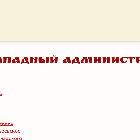
ападный администр
о
лкино
веевское
рнадского