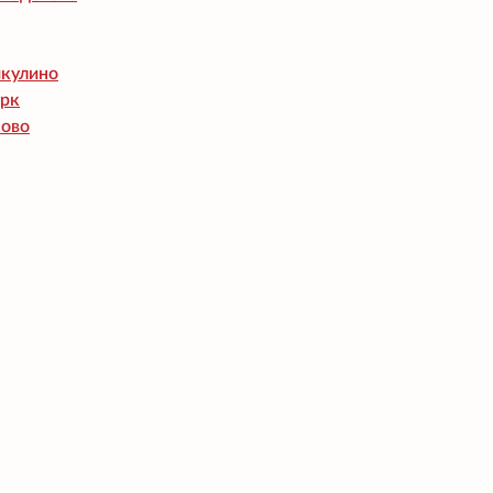
икулино
арк
ово