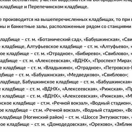
кладбище и Перепечинском кладбище.
е производится на вышеперечисленных кладбищах, то при
аны и банкетные залы, расположенные рядом со станциями
ладбище – ст. м. «Ботанический сад», «Бабушкинская», «Св
 кладбище, Алтуфьевское кладбище – ст. м. «Алтуфьево», 
е кладбище – ст. м. «Отрадное», «Бибирево», «Свиблово»,
адбище – ст. м. «Алексеевская», «ВДНХ», «Проспект Мира»
 кладбище – ст. м. «Владыкино», «Отрадное», «Петровско-Р
дбище – ст. м. «Бабушкнская», «Медведково», «Свиблово»;
ладбище, Бабушкинское кладбище – ст. м. «Бабушкинская»
 кладбище – ст. м. «ВДНХ», «Алексеевская», «Рижская», «П
 кладбище – ст. м. «ВДНХ», «Алексеевская», «Рижская», «
ское кладбище – ст.м. «Речной вокзал», «Водный стадион»,
е кладбище – ст.м. «Речной вокзал», «Водный стадион», «В
кладбище (Ногинский район) – ст. м. «Шоссе Энтузиастов»,
е кладбище – ст. м. «Домодедовская», «Орехово», «Зяблик