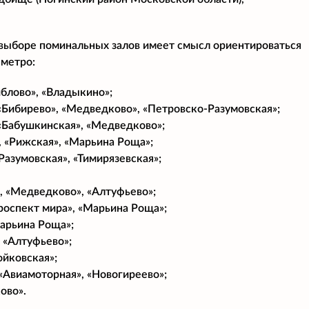
 выборе поминальных залов имеет смысл ориентироваться
 метро:
иблово», «Владыкино»;
«Бибирево», «Медведково», «Петровско-Разумовская»;
 «Бабушкинская», «Медведково»;
, «Рижская», «Марьина Роща»;
азумовская», «Тимирязевская»;
, «Медведково», «Алтуфьево»;
роспект мира», «Марьина Роща»;
Марьина Роща»;
 «Алтуфьево»;
ойковская»;
 «Авиамоторная», «Новогиреево»;
ово».