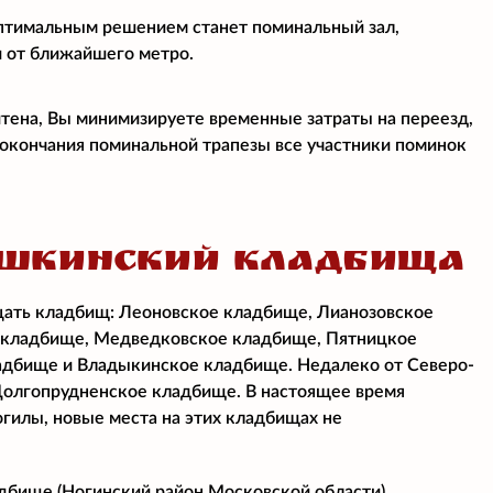
птимальным решением станет поминальный зал,
и от ближайшего метро.
итена, Вы минимизируете временные затраты на переезд,
е окончания поминальной трапезы все участники поминок
УШКИНСКИЙ КЛАДБИЩА
цать кладбищ: Леоновское кладбище, Лианозовское
 кладбище, Медведковское кладбище, Пятницкое
адбище и Владыкинское кладбище. Недалеко от Северо-
 Долгопрудненское кладбище. В настоящее время
огилы, новые места на этих кладбищах не
бище (Ногинский район Московской области),