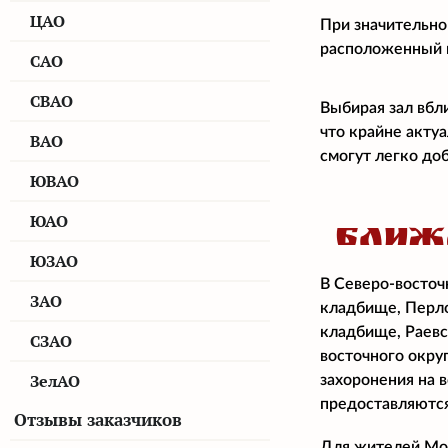
ЦАО
При значительно
расположенный н
САО
СВАО
Выбирая зал вбл
что крайне акту
ВАО
смогут легко доб
ЮВАО
ЮАО
БЛИЖ
ЮЗАО
В Северо-восточ
ЗАО
кладбище, Перл
кладбище, Раев
СЗАО
восточного окру
ЗелАО
захоронения на 
предоставляются
Отзывы заказчиков
Для жителей Мос