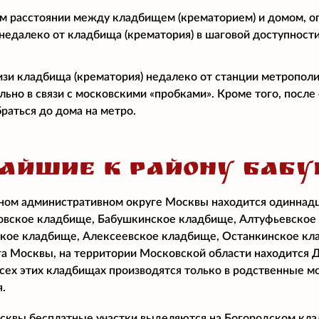
м расстоянии между кладбищем (крематорием) и домом, о
едалеко от кладбища (крематория) в шаговой доступност
изи кладбища (крематория) недалеко от станции метропол
ально в связи с московскими «пробками». Кроме того, посл
раться до дома на метро.
АЙШИЕ К РАЙОНУ БАБ
ном административном округе Москвы находится одиннад
овское кладбище, Бабушкинское кладбище, Алтуфьевское
ское кладбище, Алексеевское кладбище, Останкинское кл
га Москвы, на территории Московской области находится
всех этих кладбищах производятся только в родственные м
.
квы бесплатные участки выделяются на Богородском клад