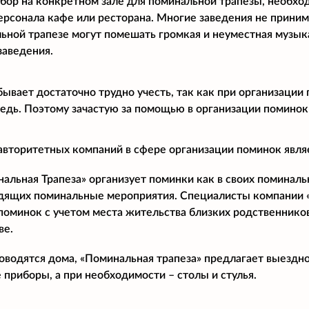
бор на конкретном зале для поминальной трапезы, необхо
ерсонала кафе или ресторана. Многие заведения не прини
ьной трапезе могут помешать громкая и неуместная музыка
заведения.
бывает достаточно трудно учесть, так как при организации
дь. Поэтому зачастую за помощью в организации поминок
авторитетных компаний в сфере организации поминок явля
льная Трапеза» организует поминки как в своих поминальны
дящих поминальные мероприятия. Специалисты компании 
поминок с учетом места жительства близких родственнико
ве.
оводятся дома, «Поминальная трапеза» предлагает выездн
 приборы, а при необходимости – столы и стулья.