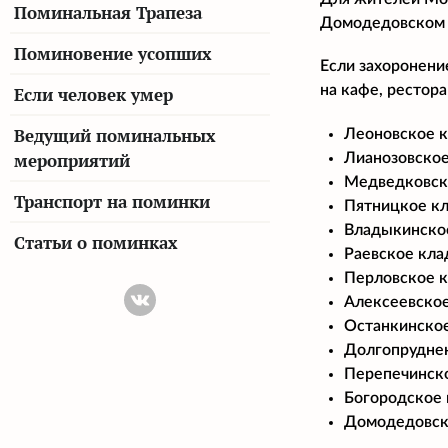
Поминальная Трапеза
Домодедовском 
Поминовение усопших
Если захоронени
на кафе, рестор
Если человек умер
Ведущий поминальных
Леоновское к
мероприятий
Лианозовское
Медведковско
Транспорт на поминки
Пятницкое кл
Владыкинское
Статьи о поминках
Раевское кла
Перловское к
Алексеевское
Останкинское
Долгопруднен
Перепечинско
Богородское 
Домодедовско