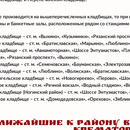
е производится на вышеперечисленных кладбищах, то при
аны и банкетные залы, расположенные рядом со станциями
ладбище – ст. м. «Выхино», «Кузьминки», «Рязанский просп
 кладбище – ст. м. «Братиславская», «Марьино», «Люблино»
адбище – ст. м. «Авиамоторная», «Шоссе Энтузиастов», «Пл
», «Рязанский проспект», «Выхино»;
ладбище – ст. м. «Семеновская», «Бауманская», «Электроза
ладбище – ст. м. «Люблино», «Волжская», «Братиславская»,
гельское кладбище – ст. м. «Новогиреево», «Перово», «Шос
е кладбище – ст.м. «Речной вокзал», «Водный стадион», «В
кладбище (Ногинский район) – ст. м. «Шоссе Энтузиастов»,
е кладбище – ст. м. «Домодедовская», «Орехово», «Зяблик
ЛИЖАЙШИЕ К РАЙОНУ 