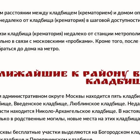
м расстоянии между кладбищем (крематорием) и домом о
едалеко от кладбища (крематория) в шаговой доступност
изи кладбища (крематория) недалеко от станции метропол
ально в связи с московскими «пробками». Кроме того, посл
раться до дома на метро.
ЛИЖАЙШИЕ К РАЙОНУ 
КЛАДБИ
 административном округе Москвы находится пять кладб
ище, Введенское кладбище, Люблинское кладбище. Недал
сти находится Николо-Архангельское кладбище. В настоящ
лько в родственные могилы, новые места на этих кладбища
квы бесплатные участки выделяются на Богородском клад
кладбище и Перепечинском кладбище.