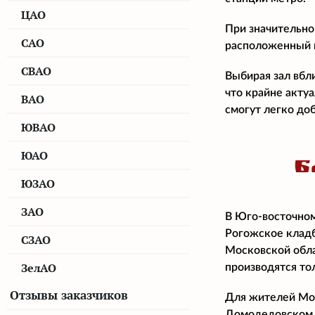
ЦАО
При значительно
САО
расположенный н
СВАО
Выбирая зал вбл
что крайне акту
ВАО
смогут легко доб
ЮВАО
ЮАО
Б
ЮЗАО
ЗАО
В Юго-восточном
Рогожское кладб
СЗАО
Московской обла
ЗелАО
производятся то
Отзывы заказчиков
Для жителей Мос
Домодедовском 