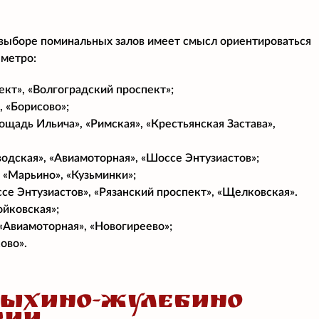
 выборе поминальных залов имеет смысл ориентироваться
 метро:
ект», «Волгоградский проспект»;
, «Борисово»;
ощадь Ильича», «Римская», «Крестьянская Застава»,
водская», «Авиамоторная», «Шоссе Энтузиастов»;
 «Марьино», «Кузьминки»;
се Энтузиастов», «Рязанский проспект», «Щелковская».
ойковская»;
 «Авиамоторная», «Новогиреево»;
ово».
ВЫХИНО-ЖУЛЕБИНО