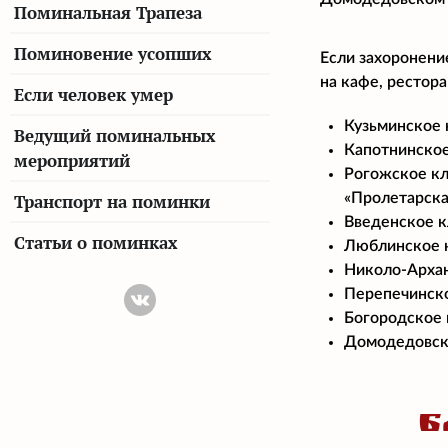
Поминальная Трапеза
Поминовение усопших
Если захоронени
на кафе, рестор
Если человек умер
Кузьминское к
Ведущий поминальных
Капотнинское
мероприятий
Рогожское кл
«Пролетарская
Транспорт на поминки
Введенское к
Статьи о поминках
Люблинское к
Николо-Архан
Перепечинско
Богородское 
Домодедовско
Б