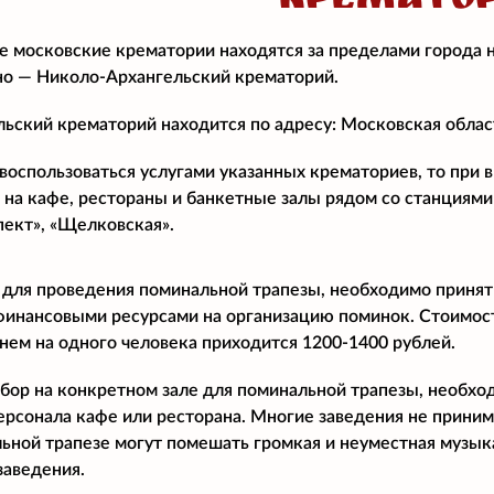
КРЕМАТО
 московские крематории находятся за пределами города 
о — Николо-Архангельский крематорий.
ьский крематорий находится по адресу: Московская област
воспользоваться услугами указанных крематориев, то при
 на кафе, рестораны и банкетные залы рядом со станциями
пект», «Щелковская».
 для проведения поминальной трапезы, необходимо принят
финансовыми ресурсами на организацию поминок. Стоимост
днем на одного человека приходится 1200-1400 рублей.
бор на конкретном зале для поминальной трапезы, необхо
ерсонала кафе или ресторана. Многие заведения не прини
ьной трапезе могут помешать громкая и неуместная музыка
заведения.