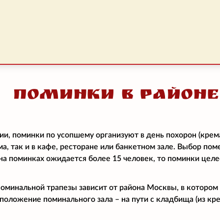
Поминки в район
ии, поминки по усопшему организуют в день похорон (крем
ма, так и в кафе, ресторане или банкетном зале. Выбор по
и на поминках ожидается более 15 человек, то поминки цел
поминальной трапезы зависит от района Москвы, в котором
положение поминального зала – на пути с кладбища (из кре