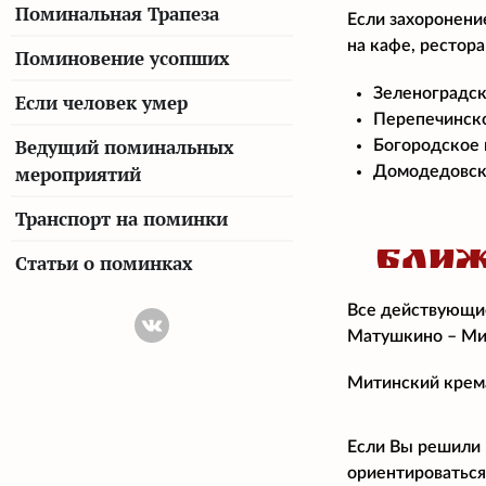
Поминальная Трапеза
Если захоронени
на кафе, рестор
Поминовение усопших
Зеленоградск
Если человек умер
Перепечинско
Ведущий поминальных
Богородское 
мероприятий
Домодедовско
Транспорт на поминки
БЛИЖ
Статьи о поминках
Все действующие
Матушкино – Ми
Митинский крема
Если Вы решили 
ориентироваться