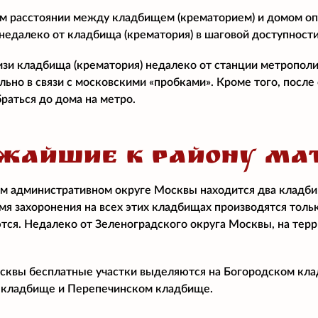
м расстоянии между кладбищем (крематорием) и домом о
едалеко от кладбища (крематория) в шаговой доступност
изи кладбища (крематория) недалеко от станции метропол
ально в связи с московскими «пробками». Кроме того, посл
раться до дома на метро.
ЖАЙШИЕ К РАЙОНУ МА
м административном округе Москвы находится два кладб
мя захоронения на всех этих кладбищах производятся толь
тся. Недалеко от Зеленоградского округа Москвы, на тер
квы бесплатные участки выделяются на Богородском клад
кладбище и Перепечинском кладбище.