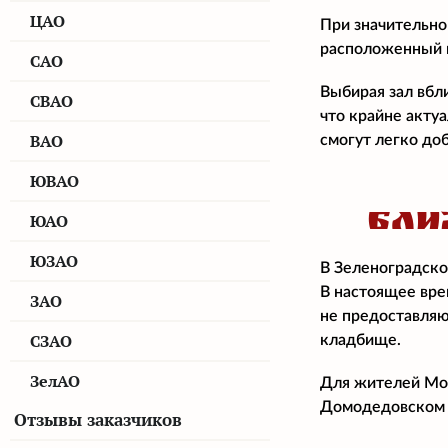
ЦАО
При значительно
расположенный н
САО
Выбирая зал вбл
СВАО
что крайне акту
ВАО
смогут легко доб
ЮВАО
БЛИ
ЮАО
ЮЗАО
В Зеленоградско
В настоящее вре
ЗАО
не предоставляю
СЗАО
кладбище.
ЗелАО
Для жителей Мос
Домодедовском 
Отзывы заказчиков