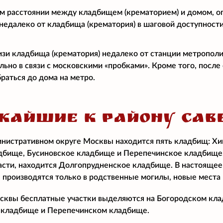
м расстоянии между кладбищем (крематорием) и домом, о
едалеко от кладбища (крематория) в шаговой доступност
изи кладбища (крематория) недалеко от станции метропол
ально в связи с московскими «пробками». Кроме того, посл
раться до дома на метро.
ЖАЙШИЕ К РАЙОНУ САВ
нистративном округе Москвы находится пять кладбищ: Хи
бище, Бусиновское кладбище и Перепечинское кладбище. 
сти, находится Долгопрудненское кладбище. В настоящее 
 производятся только в родственные могилы, новые места 
квы бесплатные участки выделяются на Богородском клад
кладбище и Перепечинском кладбище.