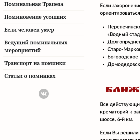
Поминальная Трапеза
Если захоронени
ориентироваться
Поминовение усопших
Перепечинско
Если человек умер
«Водный стад
Ведущий поминальных
Долгопруднен
мероприятий
Старо-Марков
Богородское 
Транспорт на поминки
Домодедовско
Статьи о поминках
БЛИЖ
Все действующие
крематорий к ра
шоссе, 6-й км.
Если Вы решили 