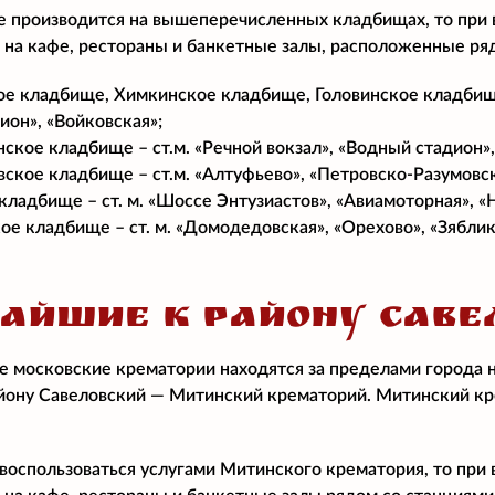
е производится на вышеперечисленных кладбищах, то при
 на кафе, рестораны и банкетные залы, расположенные ря
е кладбище, Химкинское кладбище, Головинское кладбище,
ион», «Войковская»;
ское кладбище – ст.м. «Речной вокзал», «Водный стадион»,
ское кладбище – ст.м. «Алтуфьево», «Петровско-Разумовск
кладбище – ст. м. «Шоссе Энтузиастов», «Авиамоторная», «
е кладбище – ст. м. «Домодедовская», «Орехово», «Зяблик
АЙШИЕ К РАЙОНУ САВЕ
 московские крематории находятся за пределами города 
йону Савеловский — Митинский крематорий. Митинский кр
воспользоваться услугами Митинского крематория, то при