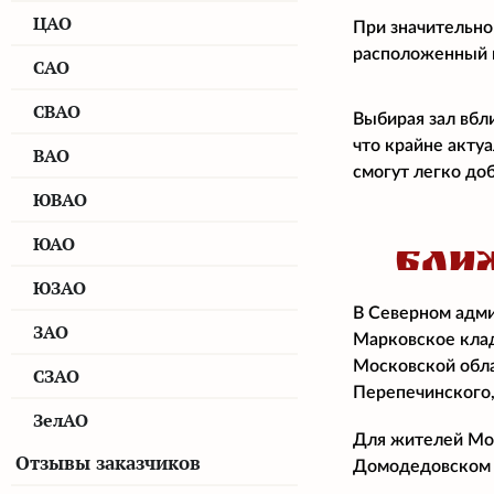
ЦАО
При значительно
расположенный н
САО
СВАО
Выбирая зал вбл
что крайне акту
ВАО
смогут легко доб
ЮВАО
ЮАО
БЛИ
ЮЗАО
В Северном адми
ЗАО
Марковское клад
Московской обла
СЗАО
Перепечинского,
ЗелАО
Для жителей Мос
Отзывы заказчиков
Домодедовском 