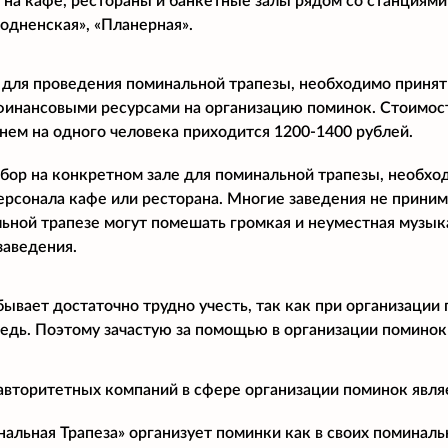
 на кафе, рестораны и банкетные залы рядом со станциями
ходненская», «Планерная».
 для проведения поминальной трапезы, необходимо принят
финансовыми ресурсами на организацию поминок. Стоимост
днем на одного человека приходится 1200-1400 рублей.
бор на конкретном зале для поминальной трапезы, необхо
ерсонала кафе или ресторана. Многие заведения не прини
ьной трапезе могут помешать громкая и неуместная музыка
заведения.
бывает достаточно трудно учесть, так как при организации
дь. Поэтому зачастую за помощью в организации поминок
авторитетных компаний в сфере организации поминок явля
льная Трапеза» организует поминки как в своих поминальны