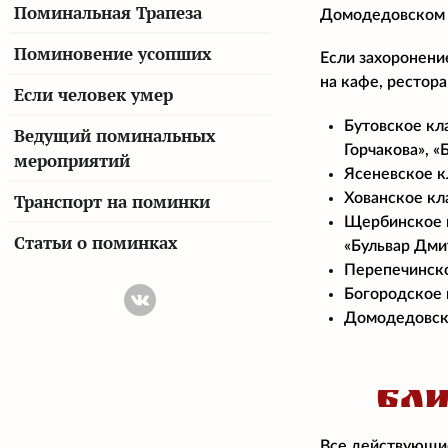
Поминальная Трапеза
Домодедовском 
Поминовение усопших
Если захоронени
на кафе, рестор
Если человек умер
Бутовское кл
Ведущий поминальных
Горчакова», 
мероприятий
Ясеневское кл
Хованское кла
Транспорт на поминки
Щербинское кл
Статьи о поминках
«Бульвар Дми
Перепечинско
Богородское 
Домодедовско
БЛИ
Все действующие