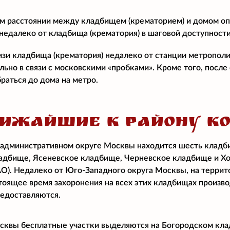
м расстоянии между кладбищем (крематорием) и домом о
едалеко от кладбища (крематория) в шаговой доступност
изи кладбища (крематория) недалеко от станции метропол
ально в связи с московскими «пробками». Кроме того, посл
раться до дома на метро.
ИЖАЙШИЕ К РАЙОНУ К
административном округе Москвы находится шесть кладб
адбище, Ясеневское кладбище, Черневское кладбище и Хо
О). Недалеко от Юго-Западного округа Москвы, на терри
тоящее время захоронения на всех этих кладбищах произво
едоставляются.
квы бесплатные участки выделяются на Богородском клад