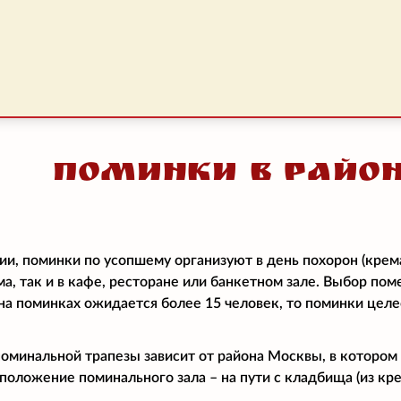
Поминки в район
ии, поминки по усопшему организуют в день похорон (крем
ма, так и в кафе, ресторане или банкетном зале. Выбор по
и на поминках ожидается более 15 человек, то поминки цел
поминальной трапезы зависит от района Москвы, в котором
положение поминального зала – на пути с кладбища (из кре