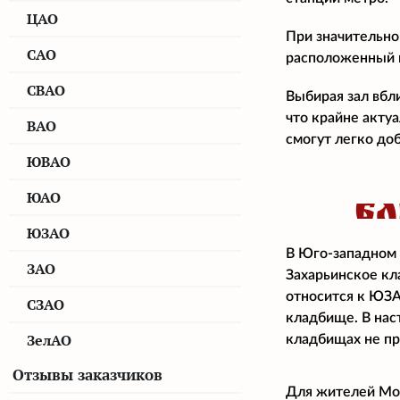
ЦАО
При значительно
САО
расположенный н
СВАО
Выбирая зал вбл
что крайне акту
ВАО
смогут легко доб
ЮВАО
ЮАО
БЛ
ЮЗАО
В Юго-западном 
ЗАО
Захарьинское кл
относится к ЮЗА
СЗАО
кладбище. В нас
ЗелАО
кладбищах не пр
Отзывы заказчиков
Для жителей Мос