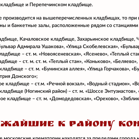
кладбище и Перепечинском кладбище.
е производится на вышеперечисленных кладбищах, то при
аны и банкетные залы, расположенные рядом со станциями
адбище, Качаловское кладбище, Захарьинское кладбище, Че
«Бульвар Адмирала Ушакова», «Улица Скобелевская», «Бульв
адбище – ст. м. «Новоясеневская», «Ясенево», «Теплый ста
дбище – ст. м. ст. м. «Теплый стан», «Коньково», «Беляево
адбище – ст. м. «Бунинская аллея», «Улица Горчакова», «Б
трия Донского»;
е кладбище – ст.м. «Речной вокзал», «Водный стадион», «В
кладбище (Ногинский район) – ст. м. «Шоссе Энтузиастов»,
е кладбище – ст. м. «Домодедовская», «Орехово», «Зяблик
ЖАЙШИЕ К РАЙОНУ КО
 московские крематории находятся за пределами города 