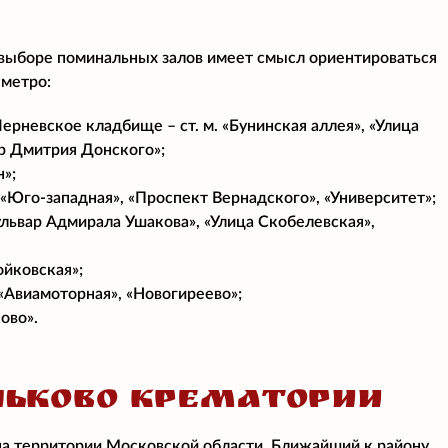
 выборе поминальных залов имеет смысл ориентироваться
 метро:
рневское кладбище – ст. м. «Бунинская аллея», «Улица
ар Дмитрия Донского»;
н»;
», «Юго-западная», «Проспект Вернадского», «Университет»;
ульвар Адмирала Ушакова», «Улица Скобелевская»,
ойковская»;
 «Авиамоторная», «Новогиреево»;
ово».
НЬКОВО КРЕМАТОРИИ
на территории Московской области. Ближайший к району