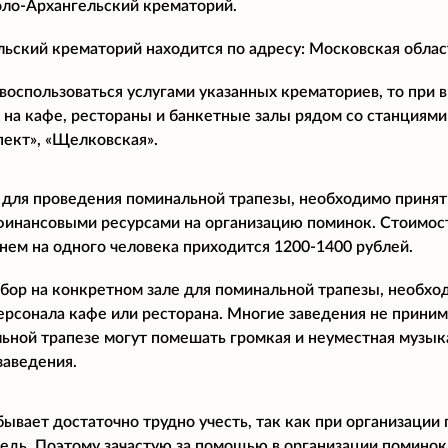
ло-Архангельский крематорий.
ьский крематорий находится по адресу: Московская област
воспользоваться услугами указанных крематориев, то при
 на кафе, рестораны и банкетные залы рядом со станциями
пект», «Щелковская».
 для проведения поминальной трапезы, необходимо принят
финансовыми ресурсами на организацию поминок. Стоимост
днем на одного человека приходится 1200-1400 рублей.
бор на конкретном зале для поминальной трапезы, необхо
ерсонала кафе или ресторана. Многие заведения не прини
ьной трапезе могут помешать громкая и неуместная музыка
заведения.
бывает достаточно трудно учесть, так как при организации
дь. Поэтому зачастую за помощью в организации поминок