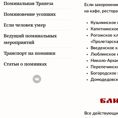
Поминальная Трапеза
Если захоронени
на кафе, рестор
Поминовение усопших
Кузьминское к
Если человек умер
Капотнинское
Ведущий поминальных
Рогожское кл
мероприятий
«Пролетарская
Введенское к
Транспорт на поминки
Люблинское к
Николо-Архан
Статьи о поминках
Перепечинско
Богородское 
Домодедовско
БЛ
Все действующие