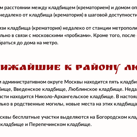
м расстоянии между кладбищем (крематорием) и домом о
едалеко от кладбища (крематория) в шаговой доступност
изи кладбища (крематория) недалеко от станции метропол
ально в связи с московскими «пробками». Кроме того, посл
раться до дома на метро.
ЛИЖАЙШИЕ К РАЙОНУ Л
 административном округе Москвы находится пять кладб
ище, Введенское кладбище, Люблинское кладбище. Недал
сти находится Николо-Архангельское кладбище. В настоящ
лько в родственные могилы, новые места на этих кладбища
квы бесплатные участки выделяются на Богородском клад
кладбище и Перепечинском кладбище.