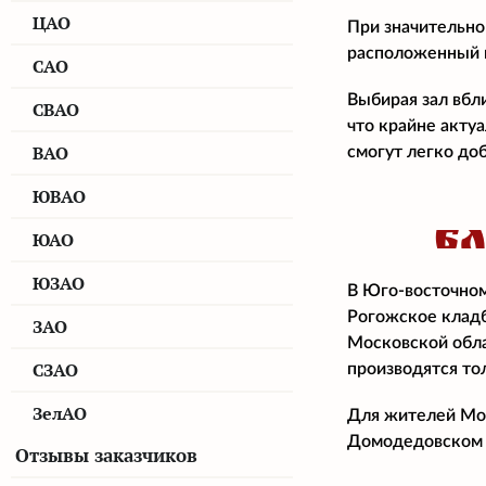
ЦАО
При значительно
расположенный н
САО
Выбирая зал вбл
СВАО
что крайне акту
ВАО
смогут легко доб
ЮВАО
Б
ЮАО
ЮЗАО
В Юго-восточном
Рогожское кладб
ЗАО
Московской обла
СЗАО
производятся то
ЗелАО
Для жителей Мос
Домодедовском 
Отзывы заказчиков