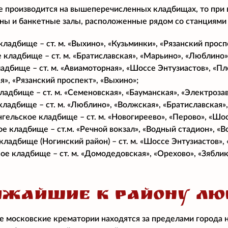
е производится на вышеперечисленных кладбищах, то при
аны и банкетные залы, расположенные рядом со станциями
ладбище – ст. м. «Выхино», «Кузьминки», «Рязанский просп
 кладбище – ст. м. «Братиславская», «Марьино», «Люблино»
адбище – ст. м. «Авиамоторная», «Шоссе Энтузиастов», «Пл
», «Рязанский проспект», «Выхино»;
ладбище – ст. м. «Семеновская», «Бауманская», «Электроза
ладбище – ст. м. «Люблино», «Волжская», «Братиславская»,
гельское кладбище – ст. м. «Новогиреево», «Перово», «Шос
е кладбище – ст.м. «Речной вокзал», «Водный стадион», «В
кладбище (Ногинский район) – ст. м. «Шоссе Энтузиастов»,
е кладбище – ст. м. «Домодедовская», «Орехово», «Зяблик
ИЖАЙШИЕ К РАЙОНУ ЛЮ
 московские крематории находятся за пределами города 