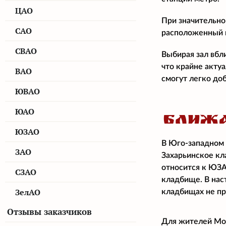
ЦАО
При значительно
САО
расположенный н
СВАО
Выбирая зал вбл
что крайне акту
ВАО
смогут легко доб
ЮВАО
ЮАО
БЛИЖА
ЮЗАО
В Юго-западном 
ЗАО
Захарьинское кл
относится к ЮЗА
СЗАО
кладбище. В нас
ЗелАО
кладбищах не пр
Отзывы заказчиков
Для жителей Мос