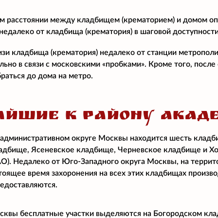
м расстоянии между кладбищем (крематорием) и домом о
едалеко от кладбища (крематория) в шаговой доступност
изи кладбища (крематория) недалеко от станции метропол
ально в связи с московскими «пробками». Кроме того, посл
раться до дома на метро.
ЙШИЕ К РАЙОНУ АКАД
административном округе Москвы находится шесть кладб
адбище, Ясеневское кладбище, Черневское кладбище и Хо
О). Недалеко от Юго-Западного округа Москвы, на терри
тоящее время захоронения на всех этих кладбищах произво
едоставляются.
квы бесплатные участки выделяются на Богородском клад