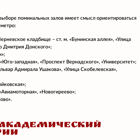
 выборе поминальных залов имеет смысл ориентироваться
 метро:
рневское кладбище – ст. м. «Бунинская аллея», «Улица
ар Дмитрия Донского»;
н»;
», «Юго-западная», «Проспект Вернадского», «Университет»;
ульвар Адмирала Ушакова», «Улица Скобелевская»,
ойковская»;
 «Авиамоторная», «Новогиреево»;
ово».
 АКАДЕМИЧЕСКИЙ
РИИ