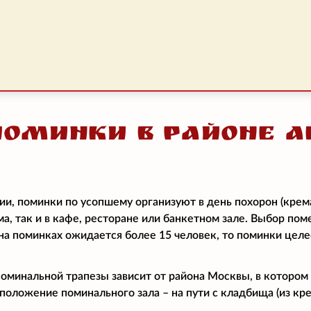
Поминки в районе 
ии, поминки по усопшему организуют в день похорон (крем
ма, так и в кафе, ресторане или банкетном зале. Выбор по
и на поминках ожидается более 15 человек, то поминки цел
поминальной трапезы зависит от района Москвы, в котором
положение поминального зала – на пути с кладбища (из кре