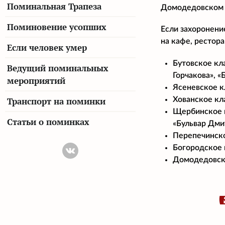
Поминальная Трапеза
Домодедовском 
Поминовение усопших
Если захоронени
на кафе, рестор
Если человек умер
Бутовское кл
Ведущий поминальных
Горчакова», 
мероприятий
Ясеневское кл
Хованское кла
Транспорт на поминки
Щербинское кл
Статьи о поминках
«Бульвар Дми
Перепечинско
Богородское 
Домодедовско