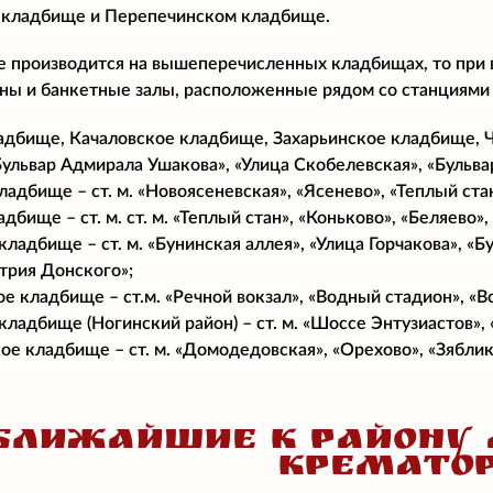
кладбище и Перепечинском кладбище.
е производится на вышеперечисленных кладбищах, то при
аны и банкетные залы, расположенные рядом со станциями
адбище, Качаловское кладбище, Захарьинское кладбище, Че
«Бульвар Адмирала Ушакова», «Улица Скобелевская», «Бульв
адбище – ст. м. «Новоясеневская», «Ясенево», «Теплый ста
дбище – ст. м. ст. м. «Теплый стан», «Коньково», «Беляево
адбище – ст. м. «Бунинская аллея», «Улица Горчакова», «Б
трия Донского»;
е кладбище – ст.м. «Речной вокзал», «Водный стадион», «В
кладбище (Ногинский район) – ст. м. «Шоссе Энтузиастов»,
е кладбище – ст. м. «Домодедовская», «Орехово», «Зяблик
БЛИЖАЙШИЕ К РАЙОНУ
КРЕМАТО