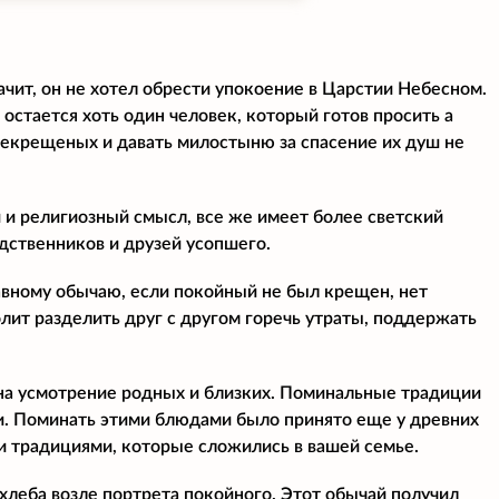
ачит, он не хотел обрести упокоение в Царстии Небесном.
е остается хоть один человек, который готов просить а
некрещеных и давать милостыню за спасение их душ не
й и религиозный смысл, все же имеет более светский
дственников и друзей усопшего.
лавному обычаю, если покойный не был крещен, нет
олит разделить друг с другом горечь утраты, поддержать
на усмотрение родных и близких. Поминальные традиции
ми. Поминать этими блюдами было принято еще у древних
ми традициями, которые сложились в вашей семье.
хлеба возле портрета покойного. Этот обычай получил