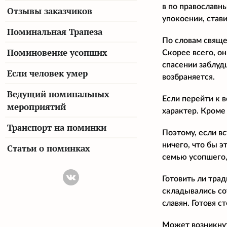
в по православны
Отзывы заказчиков
упокоении, стави
Поминальная Трапеза
По словам свяще
Поминовение усопших
Скорее всего, он
спасении заблуд
Если человек умер
возбраняется.
Ведущий поминальных
Если перейти к 
мероприятий
характер. Кроме
Транспорт на поминки
Поэтому, если в
ничего, что бы 
Статьи о поминках
семью усопшего,
Готовить ли тра
складывались со
славян. Готовя 
Может возникнут