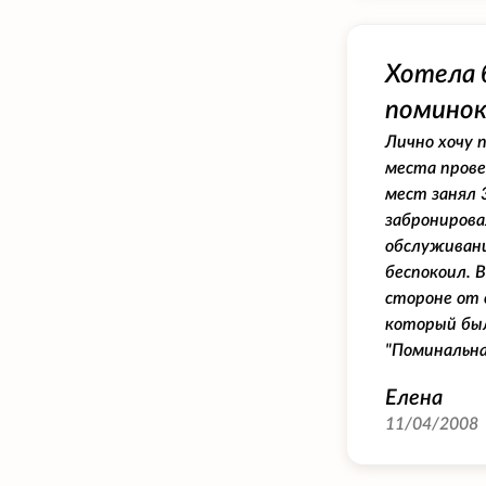
Хотела 
поминок
Лично хочу 
места прове
мест занял 
забронирова
обслуживани
беспокоил. 
стороне от 
который был
"Поминальна
Елена
11/04/2008