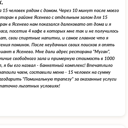
.
15 человек рядом с домом. Через 10 минут после моего
торан в районе Ясенево с отдельным залом для 15
ан в Ясенево нам показался далековато от дома и я
аса, посетив 4 кафе в которых мне так и не получилось
т, свои спиртные напитки, и самое главное что я
ния поминок. После неудачных своих поисков я опять
иант в Ясенево. Мне дали адрес ресторана "Муган",
личие свободного зала и примерную стоимость в 1000
л, я бы его назвал - банкетный комплекс! Впечатлило
напоили чаем, составили меню - 15 человек на сумму
лагодарить "Поминальную трапезу" за оказанные услуги
таточно льготных условиях!