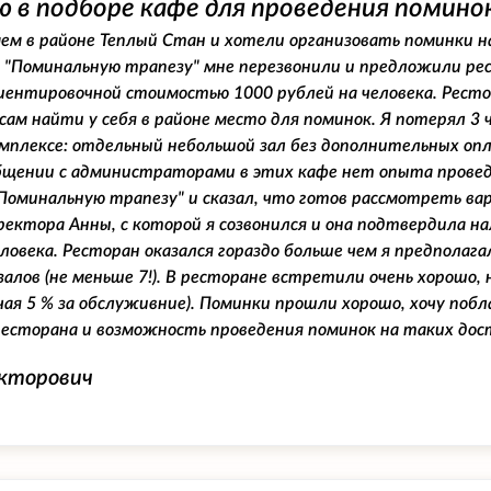
 в подборе кафе для проведения поминок
м в районе Теплый Стан и хотели организовать поминки на 
 "Поминальную трапезу" мне перезвонили и предложили рес
риентировочной стоимостью 1000 рублей на человека. Рестор
сам найти у себя в районе место для поминок. Я потерял 3 ч
мплексе: отдельный небольшой зал без дополнительных опла
бщении с администраторами в этих кафе нет опыта проведе
"Поминальную трапезу" и сказал, что готов рассмотреть вар
ектора Анны, с которой я созвонился и она подтвердила на
еловека. Ресторан оказался гораздо больше чем я предполага
залов (не меньше 7!). В ресторане встретили очень хорошо, 
чая 5 % за обслуживние). Поминки прошли хорошо, хочу поб
ресторана и возможность проведения поминок на таких дос
икторович