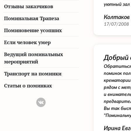
уютный зал 
Отзывы заказчиков
Колтаков
Поминальная Трапеза
17/07/2008
Поминовение усопших
Если человек умер
Ведущий поминальных
Добрый 
мероприятий
Обратиться 
Транспорт на поминки
поминок пол
крематории.
Статьи о поминках
рядом с мет
и вниматель
предварител
Вы так быст
"Поминальну
Ирина Евг