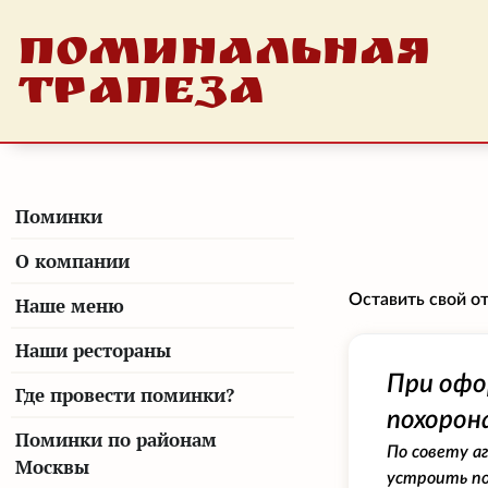
ПОМИНАЛЬНАЯ
ТРАПЕЗА
Поминки
О компании
Оставить свой о
Наше меню
Наши рестораны
При офо
Где провести поминки?
похорона
Поминки по районам
По совету а
Москвы
устроить по