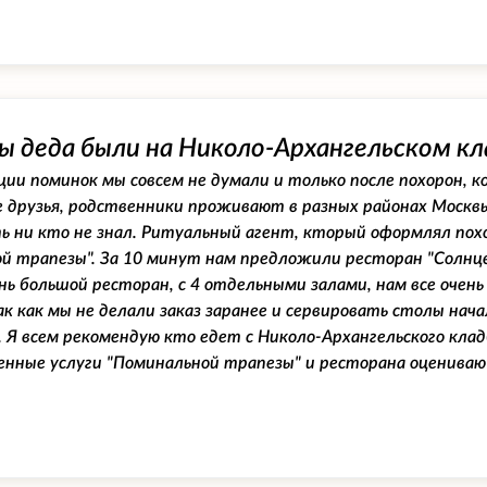
ы деда были на Николо-Архангельском кл
ции поминок мы совсем не думали и только после похорон, ко
е друзья, родственники проживают в разных районах Москв
ть ни кто не знал. Ритуальный агент, кторый оформлял пох
й трапезы". За 10 минут нам предложили ресторан "Солнце
ень большой ресторан, с 4 отдельными залами, нам все очен
к как мы не делали заказ заранее и сервировать столы начал
. Я всем рекомендую кто едет с Николо-Архангельского кл
нные услуги "Поминальной трапезы" и ресторана оцениваю 