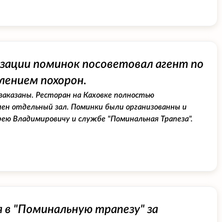
изации поминок посоветовал агент по
лением похорон.
заказаны. Ресторан на Каховке полностью
лен отдельный зал. Поминки были организованны и
рею Владимировичу и службе "Поминальная Трапеза".
 в "Поминальную трапезу" за