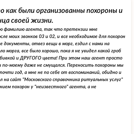
о как были организованны похороны и
нца своей жизни.
наю фамилию агента, так что претензии мне
сле моих звонков 03 и 02, и все необходимое для похорон
все документы, отвез вещи в морг, ездил с нами на
о морга, все было хорошо, пока я не увидел какой гроб
й обивкой и ДРУГОГО цвета! При этом наш агент просто
и по-моему даже не смущался. Переносить похороны мы
очти год, а мне не по себе от воспоминаний, обидно и
ел на сайт "Московского справочника ритуальных услуг"
ием похорон у "неизвестного" агента, а не