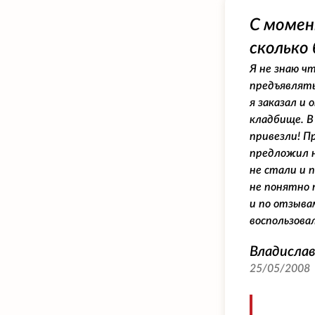
С момен
сколько 
Я не знаю ч
предъявлять 
я заказал и 
кладбище. В 
привезли! П
предложил н
не стали и 
не понятно 
и по отзыва
воспользова
Владисла
25/05/2008