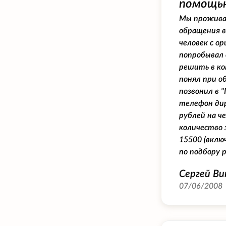
помощью
Мы проживае
обращения в
человек с о
попробывал 
решить в ко
понял при о
позвонил в 
телефон дир
рублей на ч
количество 
15500 (вклю
по подбору 
Сергей В
07/06/2008