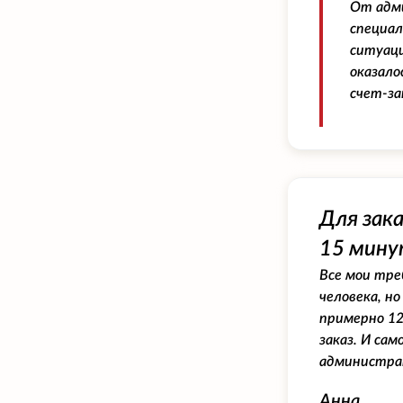
От адм
специал
ситуаци
оказало
счет-за
Для зак
15 мину
Все мои тре
человека, н
примерно 120
заказ. И са
администрат
Анна