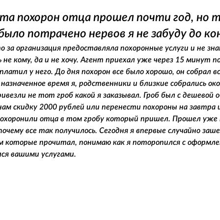
та похорон отца прошел почти год, но т
было потрачено нервов я не забуду до ко
то за организация предоставляла похоронные услуги и не з
не кому, да и не хочу. Агент приехал уже через 15 минут по
оплатил у него. До дня похорон все было хорошо, он собрал 
назначенное время я, родственники и близкие собрались окол
ривезли не тот гроб какой я заказывал. Гроб был с дешево
ам скидку 2000 рублей или перенести похороны на завтра 
похоронили отца в том гробу который пришел. Прошел уже п
почему все так получилось. Сегодня я впервые случайно заш
м которые прочитал, понимаю как я поторопился с оформлен
лся вашими услугами.
в