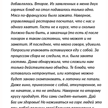
добавлялось. Второе. Из заявленных в меню двух
горячих блюд на стол подавалось только одно.
Мясо по-французски было зажато. Наверное,
управляющий ресторана посчитал, что с нас и
одного хватит. Гости не в курсе, что и сколько
должно было быть, а заказчица (то есть я) после
похорон в таком состоянии, что может и не
заметит. И последнее, что мягко говоря, удивило.
Попросила упаковать оставшуюся еду с собой. За
процессом сбора не следила, т.к. была занята
гостями. Дома обнаружила, что сложили нам
только действительно объедки. Те блюда, что
оставались нетронутые, или которые можно
будет заново скомпоновать, в лоточки не попали.
Даже вино, принесенное с собой, откупоренное, но
не начатое, и то не отдали. Наверное по второму
кругу продадут. Или сами съедят-выпьют. Дай
Бог им здоровья! Но наживаться на горе людей это
при любой религии грех! Большое пожелание к